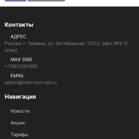
Контакты
АДРЕС
Россия, г. Темрюк, ул. Октябрьская, 120/3, офис №4 (2
этаж)
MAX SMS
+79822001883
EMAIL
admin@intercom-net.ru
Навигация
Новости
Акции
Тарифы