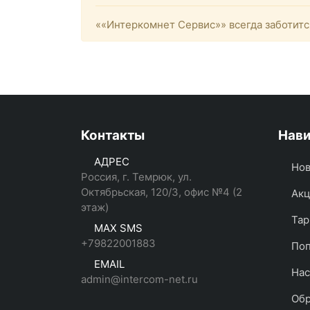
««Интеркомнет Сервис»» всегда заботитс
Контакты
Нави
АДРЕС
Нов
Россия, г. Темрюк, ул.
Октябрьская, 120/3, офис №4 (2
Ак
этаж)
Та
MAX SMS
+79822001883
Поп
EMAIL
Нас
admin@intercom-net.ru
Обр