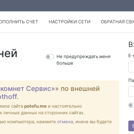
ОПОЛНИТЬ СЧЕТ
НАСТРОЙКИ СЕТИ
ОБРАТНАЯ СВ
В
ней
E-
Не предупреждать меня
больше
Па
комнет Сервис»
» по внешней
othoff
.
имое сайта
potofu.me
и настоятельно
х личных данных на сторонних сайтах.
стью компьютера, нажмите
отмена
, иначе вы будете