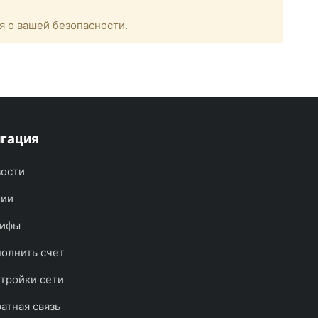
я о вашей безопасности.
гация
ости
ции
рифы
олнить счет
тройки сети
атная связь