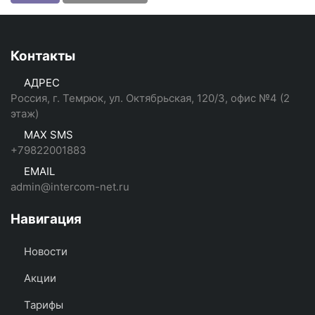
Контакты
АДРЕС
Россия, г. Темрюк, ул. Октябрьская, 120/3, офис №4 (2
этаж)
MAX SMS
+79822001883
EMAIL
admin@intercom-net.ru
Навигация
Новости
Акции
Тарифы